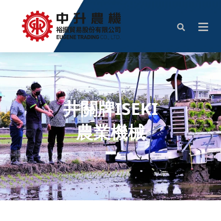
井關牌ISEKI
農業機械
▬